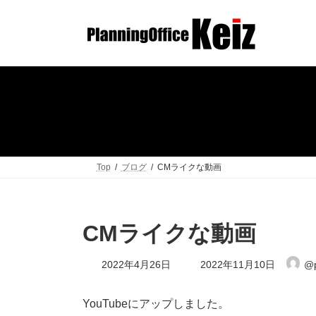
コ
ナ
ン
ビ
テ
ゲ
ン
ー
ツ
シ
へ
ョ
ス
ン
キ
に
ッ
移
プ
動
Top
ブログ
CMライクな動画
CMライクな動画
最
2022年4月26日
2022年11月10日
@p
終
更
新
YouTubeにアップしました。
日