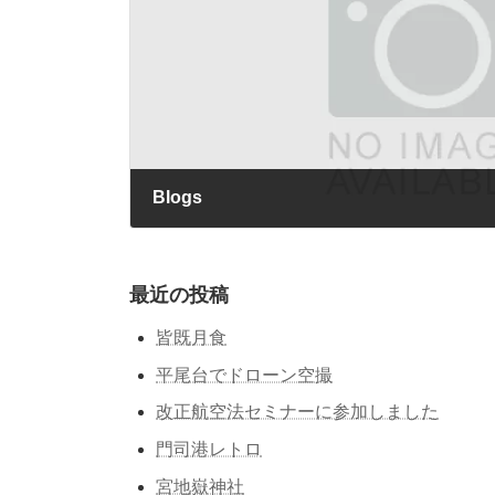
Blogs
2022年3月10日
最近の投稿
皆既月食
平尾台でドローン空撮
改正航空法セミナーに参加しました
門司港レトロ
宮地嶽神社