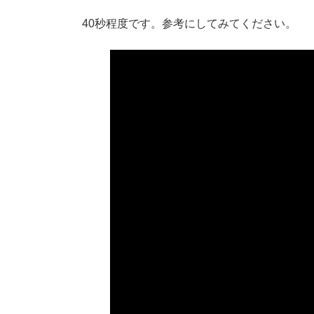
時
:
40秒程度です。参考にしてみてください。