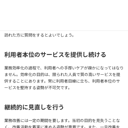
ITツールの活用は業務効率化の有力な手段ですが、過剰な導入は
避けるべきです。使い勝手が悪いツールを導入してしまっては、逆
効果になりかねません。現場にマッチし、本当に必要なツールだ
けを選定することが大切です。ツールの特性について詳細を知り
たい時は、ツール提供会社のホームページを確認するか、営業に
訪れた方に質問をするとよいでしょう。
利用者本位のサービスを提供し続ける
業務効率化の過程で、利用者への手厚いケアが疎かになってはなり
ません。効率化の目的は、限られた人員で質の高いサービスを提
供することにあります。常に利用者目線に立ち、利用者本位のサ
ービスを堅持する姿勢が不可欠です。
継続的に見直しを行う
業務改善には一定の期間を要します。当初の目的を見失うことな
く、改善活動を着実に進める姿勢が重要です。また、一旦改善を